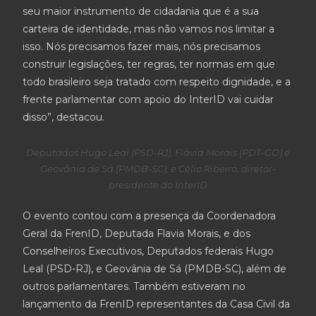
seu maior instrumento de cidadania que é a sua
carteira de identidade, mas não vamos nos limitar a
isso. Nós precisamos fazer mais, nós precisamos
construir legislações, ter regras, ter normas em que
todo brasileiro seja tratado com respeito dignidade, e a
frente parlamentar com apoio do InterID vai cuidar
disso”, destacou.
Deputados Hugo Leal (PSD-RJ), Flávia Morais (PDT-GO) e
Geovânia de Sá (PMDB-SC), e Célio Ribeiro, diretor-
presidente do InterID
O evento contou com a presença da Coordenadora
Geral da FrenID, Deputada Flavia Morais, e dos
Conselheiros Executivos, Deputados federais Hugo
Leal (PSD-RJ), e Geovânia de Sá (PMDB-SC), além de
outros parlamentares. Também estiveram no
lançamento da FrenID representantes da Casa Civil da