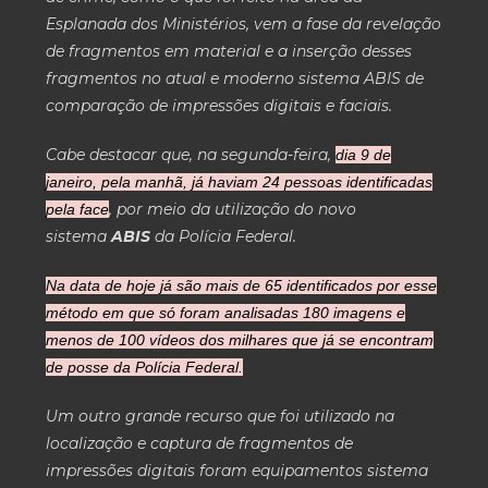
Esplanada dos Ministérios, vem a fase da revelação
de fragmentos em material e a inserção desses
fragmentos no atual e moderno sistema ABIS de
comparação de impressões digitais e faciais.
Cabe destacar que, na segunda-feira,
dia 9 de
janeiro, pela manhã, já haviam 24 pessoas identificadas
, por meio da utilização do novo
pela face
sistema
ABIS
da Polícia Federal.
Na data de hoje já são mais de 65 identificados por esse
método em que só foram analisadas 180 imagens e
menos de 100 vídeos dos milhares que já se encontram
de posse da Polícia Federal.
Um outro grande recurso que foi utilizado na
localização e captura de fragmentos de
impressões digitais foram equipamentos sistema