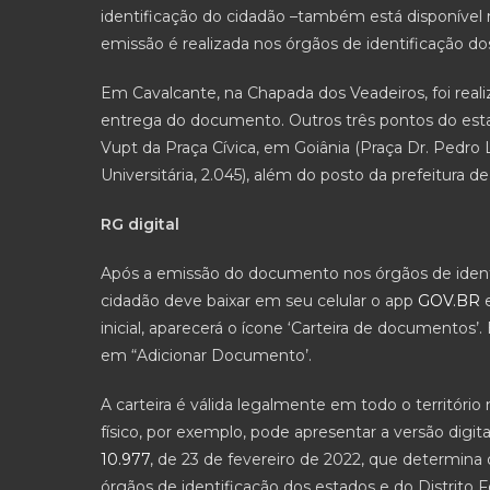
identificação do cidadão –também está disponível n
emissão é realizada nos órgãos de identificação do
Em Cavalcante, na Chapada dos Veadeiros, foi realiz
entrega do documento. Outros três pontos do esta
Vupt da Praça Cívica, em Goiânia (Praça Dr. Pedro 
Universitária, 2.045), além do posto da prefeitura d
RG digital
Após a emissão do documento nos órgãos de identifi
cidadão deve baixar em seu celular o app
GOV.BR
e
inicial, aparecerá o ícone ‘Carteira de documentos’. B
em “Adicionar Documento’.
A carteira é válida legalmente em todo o territóri
físico, por exemplo, pode apresentar a versão digit
10.977
, de 23 de fevereiro de 2022, que determina 
órgãos de identificação dos estados e do Distrito F