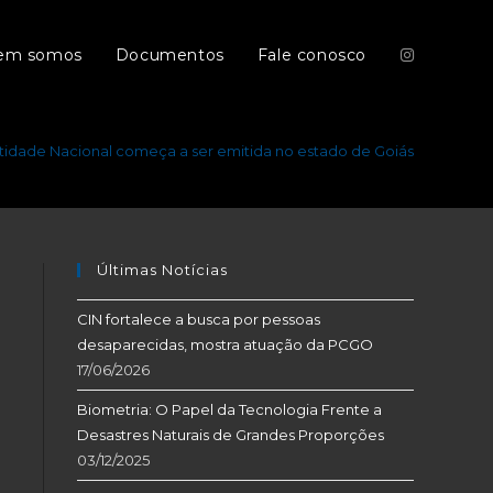
em somos
Documentos
Fale conosco
ntidade Nacional começa a ser emitida no estado de Goiás
Últimas Notícias
CIN fortalece a busca por pessoas
desaparecidas, mostra atuação da PCGO
17/06/2026
Biometria: O Papel da Tecnologia Frente a
Desastres Naturais de Grandes Proporções
03/12/2025