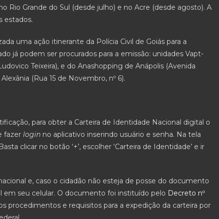
o Rio Grande do Sul (desde julho) e no Acre (desde agosto). A
s estados.
ada uma ação itinerante da Polícia Civil de Goiás para a
do já podem ser procurados para a emissão: unidades Vapt-
Ludovico Teixeira), e do Anashopping de Anápolis (Avenida
e Alexânia (Rua 15 de Novembro, nº 6).
cação, para obter a Carteira de Identidade Nacional digital o
 fazer
login
no aplicativo inserindo usuário e senha. Na tela
asta clicar no botão ‘+’, escolher ‘Carteira de Identidade’ e ir
o nacional e, caso o cidadão não esteja de posse do documento
al em seu celular. O documento foi instituído pelo
Decreto nº
os procedimentos e requisitos para a expedição da carteira por
ederal.